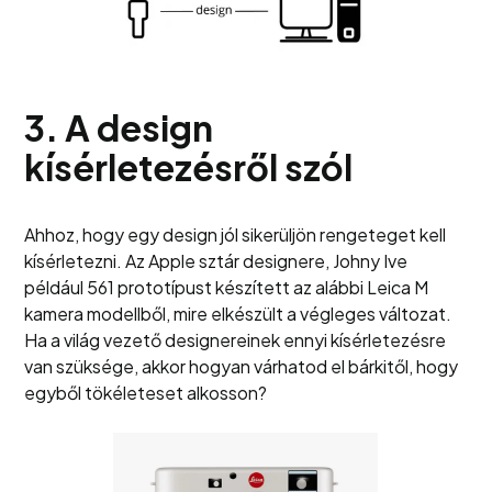
3. A design
kísérletezésről szól
Ahhoz, hogy egy design jól sikerüljön rengeteget kell
kísérletezni. Az Apple sztár designere, Johny Ive
például 561 prototípust készített az alábbi Leica M
kamera modellből, mire elkészült a végleges változat.
Ha a világ vezető designereinek ennyi kísérletezésre
van szüksége, akkor hogyan várhatod el bárkitől, hogy
egyből tökéleteset alkosson?