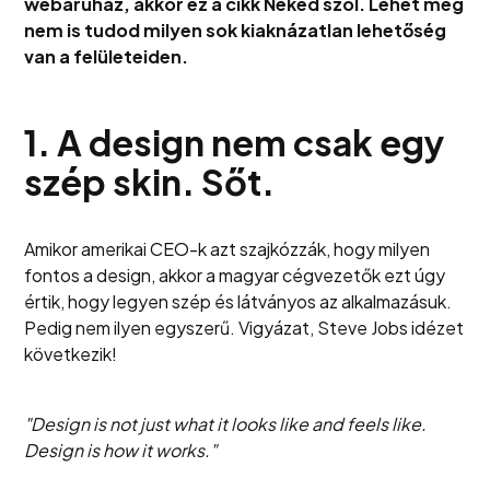
webáruház, akkor ez a cikk Neked szól. Lehet még
nem is tudod milyen sok kiaknázatlan lehetőség
van a felületeiden.
1. A design nem csak egy
szép skin. Sőt.
Amikor amerikai CEO-k azt szajkózzák, hogy milyen
fontos a design, akkor a magyar cégvezetők ezt úgy
értik, hogy legyen szép és látványos az alkalmazásuk.
Pedig nem ilyen egyszerű. Vigyázat, Steve Jobs idézet
következik!
"Design is not just what it looks like and feels like.
Design is how it works."