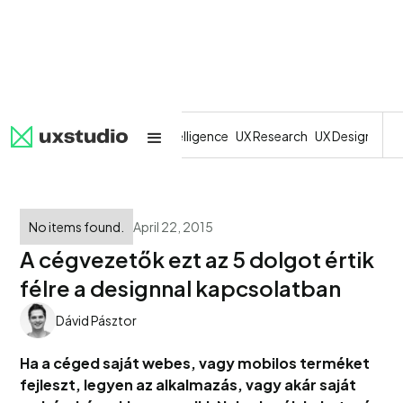
All
SaaS
Artificial Intelligence
UX Research
UX Design
Dev
No items found.
April 22, 2015
A cégvezetők ezt az 5 dolgot értik
félre a designnal kapcsolatban
Dávid Pásztor
Ha a céged saját webes, vagy mobilos terméket
fejleszt, legyen az alkalmazás, vagy akár saját