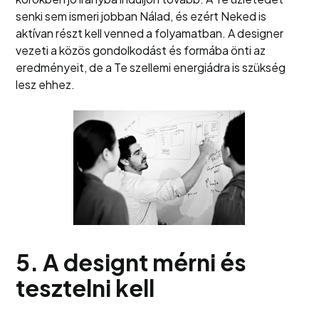
senki sem ismeri jobban Nálad, és ezért Neked is
aktívan részt kell venned a folyamatban. A designer
vezeti a közös gondolkodást és formába önti az
eredményeit, de a Te szellemi energiádra is szükség
lesz ehhez.
5. A designt mérni és
tesztelni kell