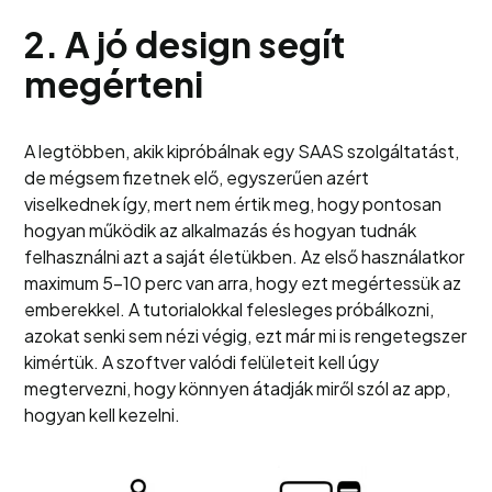
2. A jó design segít
megérteni
A legtöbben, akik kipróbálnak egy SAAS szolgáltatást,
de mégsem fizetnek elő, egyszerűen azért
viselkednek így, mert nem értik meg, hogy pontosan
hogyan működik az alkalmazás és hogyan tudnák
felhasználni azt a saját életükben. Az első használatkor
maximum 5-10 perc van arra, hogy ezt megértessük az
emberekkel. A tutorialokkal felesleges próbálkozni,
azokat senki sem nézi végig, ezt már mi is rengetegszer
kimértük. A szoftver valódi felületeit kell úgy
megtervezni, hogy könnyen átadják miről szól az app,
hogyan kell kezelni.