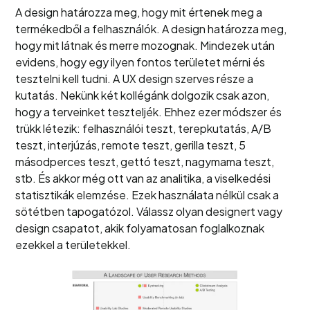
A design határozza meg, hogy mit értenek meg a
termékedből a felhasználók. A design határozza meg,
hogy mit látnak és merre mozognak. Mindezek után
evidens, hogy egy ilyen fontos területet mérni és
tesztelni kell tudni. A UX design szerves része a
kutatás. Nekünk két kollégánk dolgozik csak azon,
hogy a terveinket teszteljék. Ehhez ezer módszer és
trükk létezik: felhasználói teszt, terepkutatás, A/B
teszt, interjúzás, remote teszt, gerilla teszt, 5
másodperces teszt, gettó teszt, nagymama teszt,
stb. És akkor még ott van az analitika, a viselkedési
statisztikák elemzése. Ezek használata nélkül csak a
sötétben tapogatózol. Válassz olyan designert vagy
design csapatot, akik folyamatosan foglalkoznak
ezekkel a területekkel.