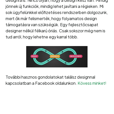
designra is. Nincs olyan, hogy a design kész van. Mindig
jönnek új funkciók, mindig lehet javítani a régieken. Mi
sok ügyfelünkkel előfizetéses rendszerben dolgozunk,
mert ők már felismerték, hogy folyamatos design
támogatásra van szükségük. Egy fejlesztőcsapat
designer nélkül félkarú óriás. Csak sokszor még nem is
tud arról, hogy lehetne egy karral több.
További hasznos gondolatokat találsz designnal
kapcsolatban a Facebook oldalunkon.
Kövess minket!