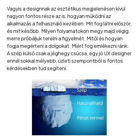
Vagyis a designnak az esztétikus megjelenésen kívül
nagyon fontos része az is, hogyan működni az
alkalmazás a felhasználó kezében. Mit fog látni először,
és mit később. Milyen folyamatokon megy majd végig,
merre próbáljuk terelni a figyelmét. Mitől és hogyan
fogja megérteni a dolgokat. Miért fog emlékezni ránk.
A szép külső csak a jéghegy csúcsa, egy jó UX designer
ennél sokkal mélyebb, üzleti szempontból is fontos
kérdésekben tud segíteni.