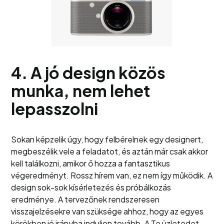
4. A jó design közös
munka, nem lehet
lepasszolni
Sokan képzelik úgy, hogy felbérelnek egy designert,
megbeszélik vele a feladatot, és aztán már csak akkor
kell találkozni, amikor ő hozza a fantasztikus
végeredményt. Rossz hírem van, ez nem így működik. A
design sok-sok kísérletezés és próbálkozás
eredménye. A tervezőnek rendszeresen
visszajelzésekre van szüksége ahhoz, hogy az egyes
körökben jó irányba induljon tovább. A Te üzletedet