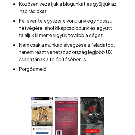
Közösen vezetjük a blogunkat és gyűjtjük az
inspirációkat
Fél évente egyszer elvonulunk egy hosszú
hétvégére, ahol kikapcsolódunk és együtt
találjuk ki merre vigyük tovább a céget.
Nem csak a munkád elvégzése a feladatod,
hanem részt vehetsz az ország legjobb UX
csapatának a felépítésében is.
Pörgős meló