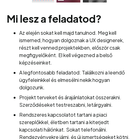
Mi lesz a feladatod?
Az elején sokat kell majd tanulnod. Meg kell
ismerned, hogyan dolgoznak a UX designerek,
részt kell venned projektekben, először csak
megfigyelőként. El kell végezned a belső
képzéseinket.
A legfontosabb feladatod: Találkozni a leendő
ügyfeleinkkel és elmesélni nekik hogyan
dolgozunk.
Projekt terveket és árajánlatokat összerakni.
Szerződéseket testreszabni, letárgyalni.
Rendszeres kapcsolatot tartani a piaci
szereplőkkel, életben tartani a kiterjedt
kapcsolati hálónkat. Sokat telefonálni.
Rendezvényekre járni, és új ismertségeket kötni.