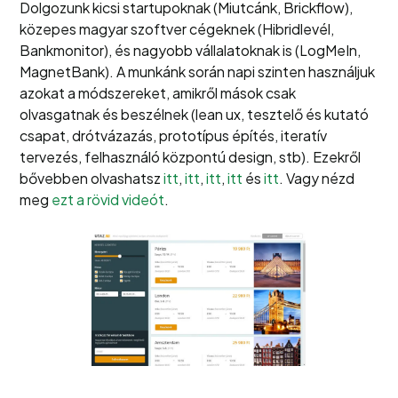
Dolgozunk kicsi startupoknak (Miutcánk, Brickflow),
közepes magyar szoftver cégeknek (Hibridlevél,
Bankmonitor), és nagyobb vállalatoknak is (LogMeIn,
MagnetBank). A munkánk során napi szinten használjuk
azokat a módszereket, amikről mások csak
olvasgatnak és beszélnek (lean ux, tesztelő és kutató
csapat, drótvázazás, prototípus építés, iteratív
tervezés, felhasználó központú design, stb). Ezekről
bővebben olvashatsz
itt
,
itt
,
itt
,
itt
és
itt
. Vagy nézd
meg
ezt a rövid videót
.