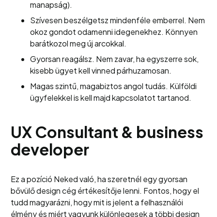
manapság).
Szívesen beszélgetsz mindenféle emberrel. Nem
okoz gondot odamenni idegenekhez. Könnyen
barátkozol meg új arcokkal.
Gyorsan reagálsz. Nem zavar, ha egyszerre sok,
kisebb ügyet kell vinned párhuzamosan.
Magas szintű, magabiztos angol tudás. Külföldi
ügyfelekkel is kell majd kapcsolatot tartanod.
UX Consultant &
business
developer
Ez a pozíció Neked való, ha szeretnél egy gyorsan
bővülő design cég értékesítője lenni. Fontos, hogy el
tudd magyarázni, hogy mit is jelent a felhasználói
élmény és miért vagyunk különlegesek a többi design