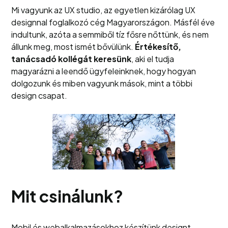
Mi vagyunk az UX studio, az egyetlen kizárólag UX
designnal foglalkozó cég Magyarországon. Másfél éve
indultunk, azóta a semmiből tíz fősre nőttünk, és nem
állunk meg, most ismét bővülünk.
Értékesítő,
tanácsadó kollégát keresünk
, aki el tudja
magyarázni a leendő ügyfeleinknek, hogy hogyan
dolgozunk és miben vagyunk mások, mint a többi
design csapat.
Mit csinálunk?
Mobil és webalkalmazásokhoz készítünk designt.