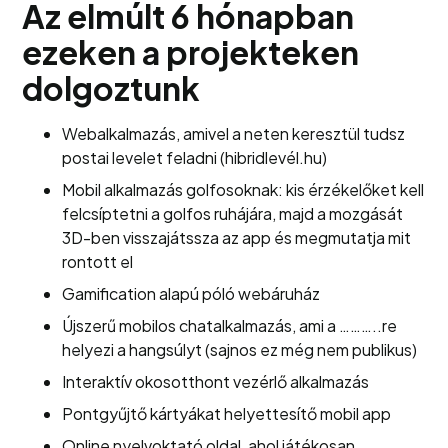
Az elmúlt 6 hónapban
ezeken a projekteken
dolgoztunk
Webalkalmazás, amivel a neten keresztül tudsz
postai levelet feladni (hibridlevél.hu)
Mobil alkalmazás golfosoknak: kis érzékelőket kell
felcsíptetni a golfos ruhájára, majd a mozgását
3D-ben visszajátssza az app és megmutatja mit
rontott el
Gamification alapú póló webáruház
Újszerű mobilos chatalkalmazás, ami a ………..re
helyezi a hangsúlyt (sajnos ez még nem publikus)
Interaktív okosotthont vezérlő alkalmazás
Pontgyűjtő kártyákat helyettesítő mobil app
Online nyelvoktató oldal, ahol játékosan