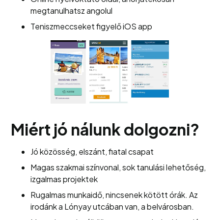
megtanulhatsz angolul
Teniszmeccseket figyelő iOS app
Miért jó nálunk dolgozni?
Jó közösség, elszánt, fiatal csapat
Magas szakmai színvonal, sok tanulási lehetőség,
izgalmas projektek
Rugalmas munkaidő, nincsenek kötött órák. Az
irodánk a Lónyay utcában van, a belvárosban.