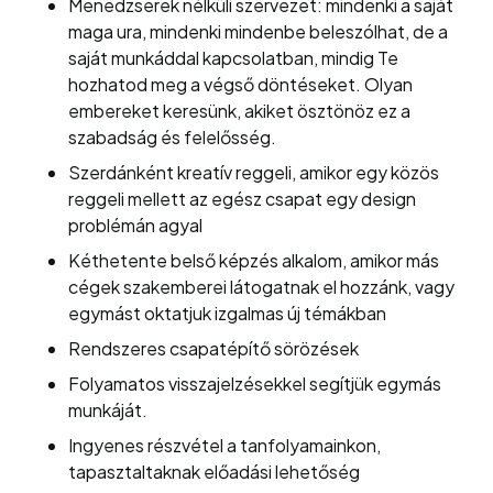
Menedzserek nélküli szervezet: mindenki a saját
maga ura, mindenki mindenbe beleszólhat, de a
saját munkáddal kapcsolatban, mindig Te
hozhatod meg a végső döntéseket. Olyan
embereket keresünk, akiket ösztönöz ez a
szabadság és felelősség.
Szerdánként kreatív reggeli, amikor egy közös
reggeli mellett az egész csapat egy design
problémán agyal
Kéthetente belső képzés alkalom, amikor más
cégek szakemberei látogatnak el hozzánk, vagy
egymást oktatjuk izgalmas új témákban
Rendszeres csapatépítő sörözések
Folyamatos visszajelzésekkel segítjük egymás
munkáját.
Ingyenes részvétel a tanfolyamainkon,
tapasztaltaknak előadási lehetőség