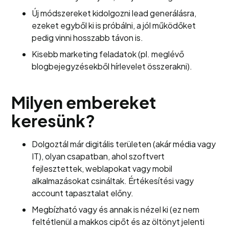
Új módszereket kidolgozni lead generálásra,
ezeket egyből ki is próbálni, a jól működőket
pedig vinni hosszabb távon is.
Kisebb marketing feladatok (pl. meglévő
blogbejegyzésekből hírlevelet összerakni).
Milyen embereket
keresünk?
Dolgoztál már digitális területen (akár média vagy
IT), olyan csapatban, ahol szoftvert
fejlesztettek, weblapokat vagy mobil
alkalmazásokat csináltak. Értékesítési vagy
account tapasztalat előny.
Megbízható vagy és annak is nézel ki (ez nem
feltétlenül a makkos cipőt és az öltönyt jelenti