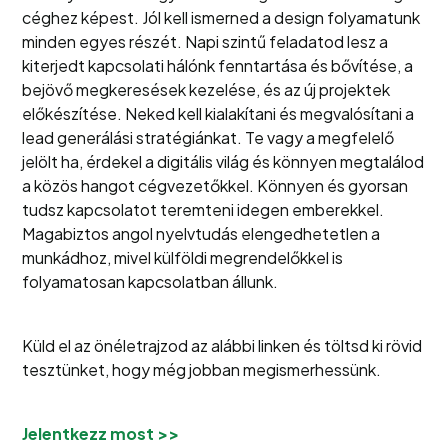
céghez képest. Jól kell ismerned a design folyamatunk
minden egyes részét. Napi szintű feladatod lesz a
kiterjedt kapcsolati hálónk fenntartása és bővítése, a
bejövő megkeresések kezelése, és az új projektek
előkészítése. Neked kell kialakítani és megvalósítani a
lead generálási stratégiánkat. Te vagy a megfelelő
jelölt ha, érdekel a digitális világ és könnyen megtalálod
a közös hangot cégvezetőkkel. Könnyen és gyorsan
tudsz kapcsolatot teremteni idegen emberekkel.
Magabiztos angol nyelvtudás elengedhetetlen a
munkádhoz, mivel külföldi megrendelőkkel is
folyamatosan kapcsolatban állunk.
Küld el az önéletrajzod az alábbi linken és töltsd ki rövid
tesztünket, hogy még jobban megismerhessünk.
Jelentkezz most >>